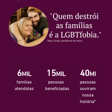
6
15
40
MIL
MIL
MI
famílias
pessoas
pessoas
atendidas
beneficiadas
ouviram
nossa
história*