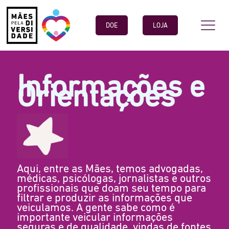
DOE
LOJA
Informações e
Orientações
Aqui, entre as Mães, temos advogadas,
médicas, psicólogas, jornalistas e outros
profissionais que doam seu tempo para
filtrar e produzir as informações que
veiculamos. A gente sabe como é
importante veicular informações
seguras e de qualidade, vindas de fontes